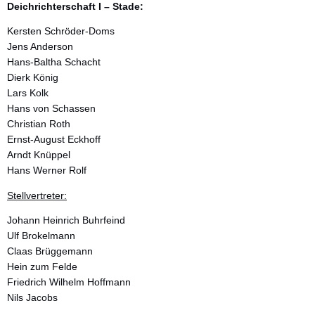
Deichrichterschaft I – Stade:
Kersten Schröder-Doms
Jens Anderson
Hans-Baltha Schacht
Dierk König
Lars Kolk
Hans von Schassen
Christian Roth
Ernst-August Eckhoff
Arndt Knüppel
Hans Werner Rolf
Stellvertreter:
Johann Heinrich Buhrfeind
Ulf Brokelmann
Claas Brüggemann
Hein zum Felde
Friedrich Wilhelm Hoffmann
Nils Jacobs