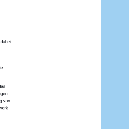
 dabei
ie
.
das
ngen
ng von
fwerk