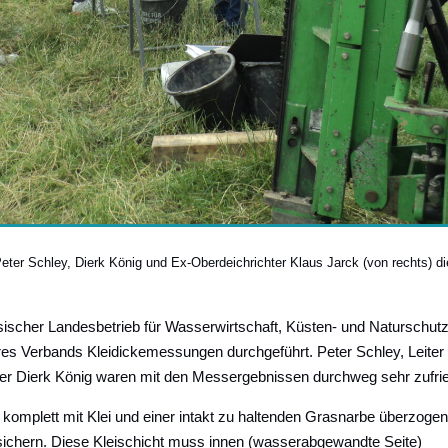
eter Schley, Dierk König und Ex-Oberdeichrichter Klaus Jarck (von rechts) di
cher Landesbetrieb für Wasserwirtschaft, Küsten- und Naturschutz
es Verbands Kleidickemessungen durchgeführt. Peter Schley, Leiter
er Dierk König waren mit den Messergebnissen durchweg sehr zufri
omplett mit Klei und einer intakt zu haltenden Grasnarbe überzogen 
zu sichern. Diese Kleischicht muss innen (wasserabgewandte Seite)