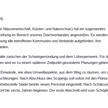
4)
 Wasserwirtschaft, Küsten- und Naturschutz) hat ein sogenanntes
erhöhung im Bereich unseres Deichverbandes angestoßen. Es werden
anung alle betroffenen Kommunen und Verbände aufgefordert, ihre
eilen.
hnitte zwischen der Schwingemündung und dem Lühesperrwerk. Für d
n wird es zu einem späteren Zeitpunkt gesonderte Planungen geben
iche Einwände, wie etwa Umweltaspekte, aus dem Weg zu räumen, um 
eschleunigen. Nach Abschluss des Scopings soll sofort mit den Planu
iebsstelle Stade bereits neues Personal eingestellt. Nach Schätzu
n fünf bis sechs Jahren beginnen. Der erste Abschnitt wird vom Schöp