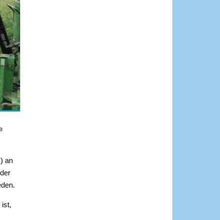
e
) an
 der
eden.
ist,