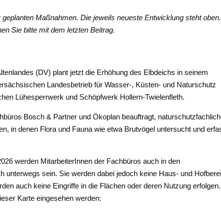
er geplanten Maßnahmen. Die jeweils neueste Entwicklung steht oben.
n Sie bitte mit dem letzten Beitrag.
Altenlandes (DV) plant jetzt die Erhöhung des Elbdeichs in seinem
rsächsischen Landesbetrieb für Wasser-, Küsten- und Naturschutz
hen Lühesperrwerk und Schöpfwerk Hollern-Twielenfleth.
büros Bosch & Partner und Ökoplan beauftragt, naturschutzfachlic
len, in denen Flora und Fauna wie etwa Brutvögel untersucht und erfa
2026 werden MitarbeiterInnen der Fachbüros auch in den
ch unterwegs sein. Sie werden dabei jedoch keine Haus- und Hofbere
den auch keine Eingriffe in die Flächen oder deren Nutzung erfolgen.
dieser Karte eingesehen werden: