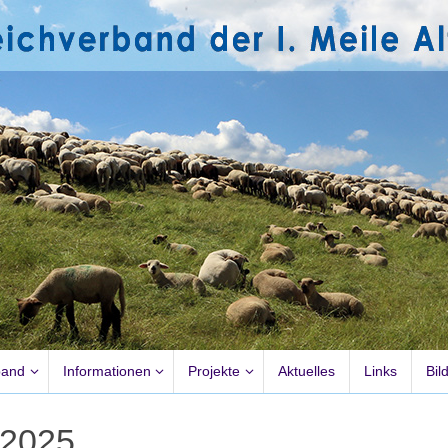
band
Informationen
Projekte
Aktuelles
Links
Bil
 2025