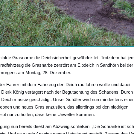
e intakte Grasnarbe die Deichsicherheit gewährleistet. Trotzdem hat j
lradfahrzeug die Grasnarbe zerstört am Elbdeich in Sandhörn bei der
 morgens am Montag, 28. Dezember.
 der Fahrer mit dem Fahrzeug den Deich rauffahren wollte und dabei
er Dierk König verärgert nach der Begutachtung des Schadens. Durch
 Deich massiv geschädigt. Unser Schäfer wird nun mindestens eine
ebnen und neues Gras anzusäen, das allerdings bei den niedrigen
ibt nur zu hoffen, dass keine Unwetter kommen.
ung nun bereits direkt am Abzweig schließen. „Die Schranke ist sc
 König. Und es wurde Anzeige gegen Unbekannt gestellt. Zeugen des Vor