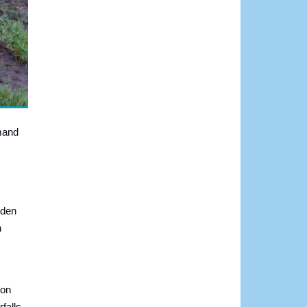
emand
 den
n
hon
falls