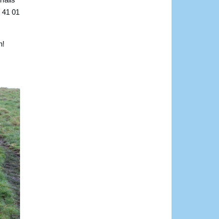
/ 41 01
n!