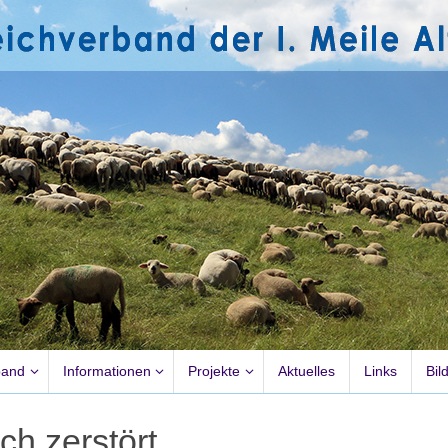
band
Informationen
Projekte
Aktuelles
Links
Bil
h zerstört